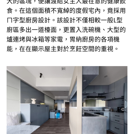
大的區塊，便讓渡給女主人最在意的健康飲
食。在這個面積不寬綽的度假宅內，竟採用
ㄇ字型廚房設計。該設計不僅相較一般L型
廚區多出一道檯面，更置入洗碗機、大型的
爐連烤與冰箱等家電，胃納廚房的各項機
能，在在顯示屋主對於烹飪空間的重視。