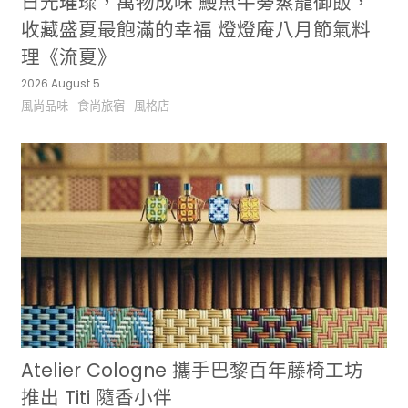
日光璀璨，萬物成味 鰻魚牛蒡蒸籠御飯，
收藏盛夏最飽滿的幸福 燈燈庵八月節氣料
理《流夏》
2026 August 5
風尚品味
食尚旅宿
風格店
Atelier Cologne 攜手巴黎百年藤椅工坊
推出 Titi 隨香小伴