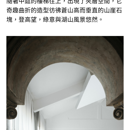
隨著中庭的樓梯往上，出現了夾層空間，它
奇趣曲折的造型彷彿蒼山高而垂直的山崖石
塊，登高望，綠意與湖山風景悠然。