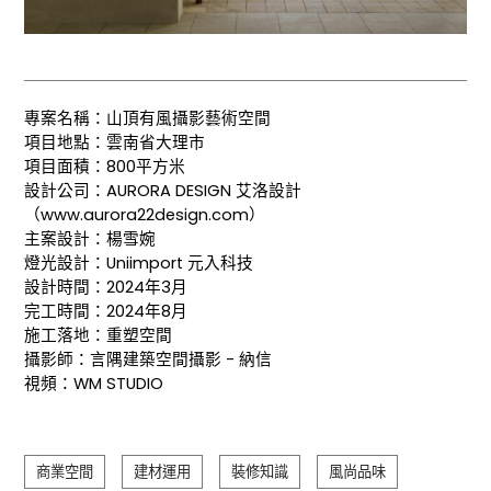
專案名稱：山頂有風攝影藝術空間
項目地點：雲南省大理市
項目面積：800平方米
設計公司：AURORA DESIGN 艾洛設計
（www.aurora22design.com）
主案設計：楊雪婉
燈光設計：Uniimport 元入科技
設計時間：2024年3月
完工時間：2024年8月
施工落地：重塑空間
攝影師：言隅建築空間攝影 - 納信
視頻：WM STUDIO
商業空間
建材運用
裝修知識
風尚品味