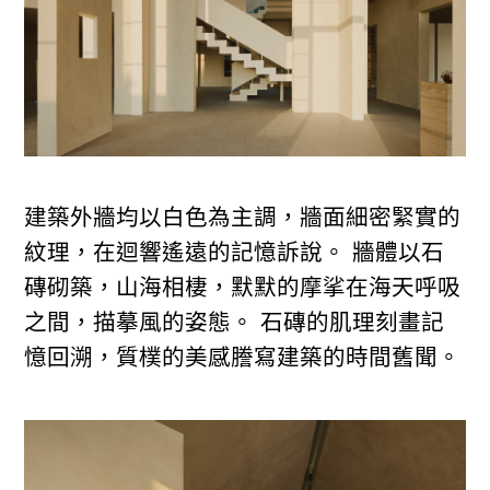
建築外牆均以白色為主調，牆面細密緊實的
紋理，在迴響遙遠的記憶訴說。 牆體以石
磚砌築，山海相棲，默默的摩挲在海天呼吸
之間，描摹風的姿態。 石磚的肌理刻畫記
憶回溯，質樸的美感謄寫建築的時間舊聞。