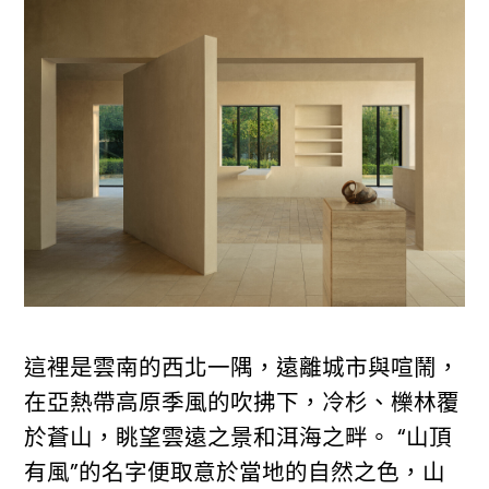
這裡是雲南的西北一隅，遠離城市與喧鬧，
在亞熱帶高原季風的吹拂下，冷杉、櫟林覆
於蒼山，眺望雲遠之景和洱海之畔。 “山頂
有風”的名字便取意於當地的自然之色，山