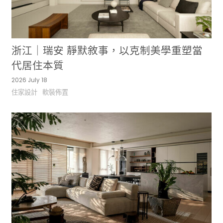
浙江｜瑞安 靜默敘事，以克制美學重塑當
代居住本質
2026 July 18
住家設計
軟裝佈置