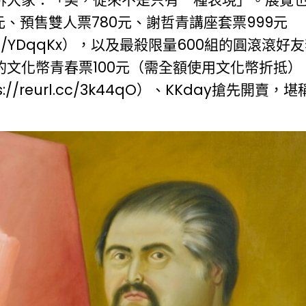
元、預售雙人票780元、謝哲青講座套票999元
cc/YDqqK
x
），以及最殺限量600組的圓滾滾好友
文化幣青春票100元（需全額使用文化幣折抵），
s://reurl.cc/3k44qO
）、KKday搶先開賣，