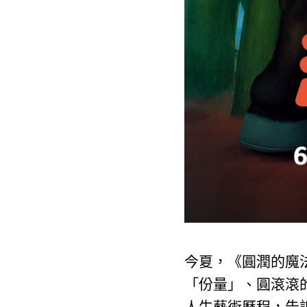
今夏，《圓潤的魔法
「份量」、圓滾滾
人生藝術歷程，告