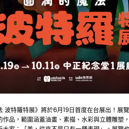
 波特羅特展》將於6月19日首度在台展出！展覽
的作品，範圍涵蓋油畫、素描、水彩與立體雕塑
訴大家：「美，從來不是只有一種表現」。展覽