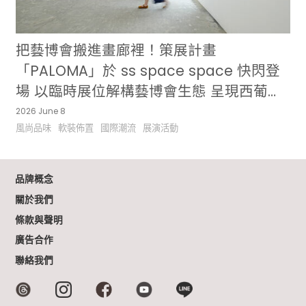
把藝博會搬進畫廊裡！策展計畫
「PALOMA」於 ss space space 快閃登
場 以臨時展位解構藝博會生態 呈現西葡藝
術家雙個展
2026 June 8
風尚品味
軟裝佈置
國際潮流
展演活動
品牌概念
關於我們
條款與聲明
廣告合作
聯絡我們