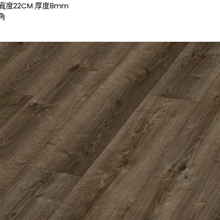
 寬度22CM 厚度8mm
角