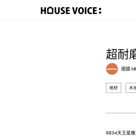
超耐磨
德國 M
地材
木
6834天王星