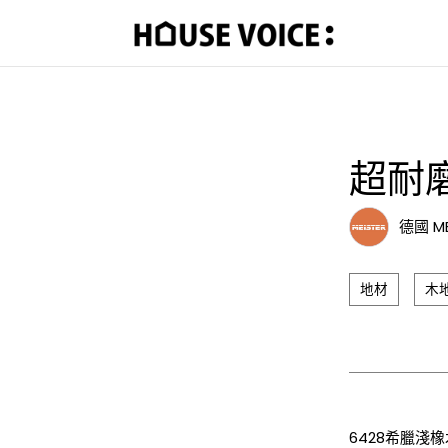
超耐磨
德國 M
地材
木
6428希臘淺