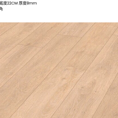
 寬度22CM 厚度8mm
角