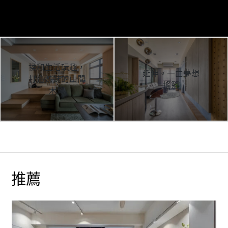
揉和生活玩趣，
延伸。一曲夢想
打造姊妹的山間
搖籃
木屋
推薦