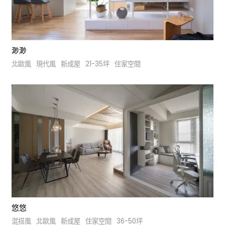
渺渺
北歐風
現代風
新成屋
21-35坪
住家空間
悠悠
混搭風
北歐風
新成屋
住家空間
36-50坪