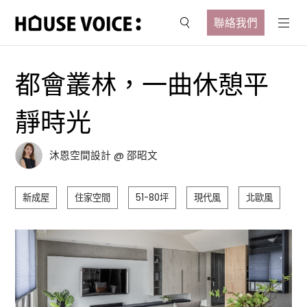
聯絡我們
都會叢林，一曲休憩平
靜時光
沐恩空間設計 @ 邵昭文
新成屋
住家空間
51-80坪
現代風
北歐風