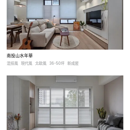
南投山水年華
混搭風
現代風
北歐風
36-50坪
新成屋