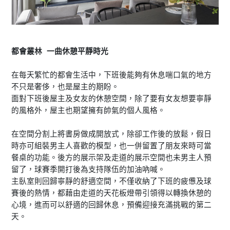
都會叢林 一曲休憩平靜時光
在每天繁忙的都會生活中，下班後能夠有休息喘口氣的地方
不只是奢侈，也是屋主的期盼。
面對下班後屋主及女友的休憩空間，除了要有女友想要寧靜
的風格外，屋主也期望擁有帥氣的個人風格。
在空間分割上將書房做成開放式，除卻工作後的放鬆，假日
時亦可組裝男主人喜歡的模型，也一併留置了朋友來時可當
餐桌的功能。後方的展示架及走道的展示空間也未男主人預
留了，球賽季開打後為支持隊伍的加油吶喊。
主臥室則回歸寧靜的舒適空間，不僅收納了下班的疲憊及球
賽後的熱情，都藉由走道的天花板燈帶引領得以轉換休憩的
心境，進而可以舒適的回歸休息，預備迎接充滿挑戰的第二
天。