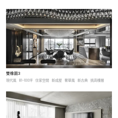
雙橡園3
現代風
81-100坪
住家空間
新成屋
奢華風
新古典
挑高樓層