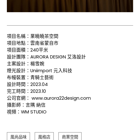
項目名稱：業曉曉茶空間
項目地點：雲南省蒙自市
項目面積：240平米
設計團隊：AURORA DESIGN 艾洛設計
主案設計：楊雪婉
燈光設計：Uniimport 元入科技
布幔裝置：青騎士藝術
設計時間：2023.04
完工時間：2023.10
公司官網： www.aurora22design.com
攝影師：言隅 納信
視頻：WM STUDIO
風尚品味
風格店
商業空間