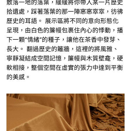
散落一地的落葉，緩緩將你帶入某一片歷史
拾遺處，踩著落葉的那一陣窸窸窣窣，彷彿
歷史的耳語。 展示區將不同的意向形態化
呈現，由白色的簾幔包裹住內心的悸動，播
下一顆“情緒”的種子，讓他在茶香中發芽、
長大。 翻過歷史的籬牆，這裡的將風雅、
寧靜凝結成空間記憶，簾幔與木質壁龕，硬
軟相接，整個空間在虛實的張力中達到平衡
的美感。