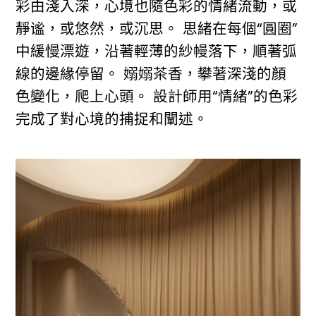
彩由淺入深，心境也隨色彩的情緒流動，或
靜谧，或悠然，或沉思。 思緒在每個“圓圈”
中緩慢漂遊，沿著輕薄的紗幔落下，順著弧
線的邊緣停留。 嫋嫋茶香，攀著深淺的顏
色變化，爬上心頭。 設計師用“情緒”的色彩
完成了對心境的捕捉和闡述。