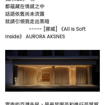
都蘊藏在情感之中
話語依舊尚未流露
就請引領我走出黑暗
----- [挪威] 《All is Soft
Inside》 AURORA AKSNES
雲南的百濮先民，是最早喝茶和進行茶葉貿