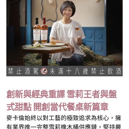
創新與經典重譯 雪莉王者與盤
式甜點 開創當代餐桌新篇章
麥卡倫始終以對工藝的極致追求為核心，擁
有業界唯一完整雪莉橡木桶供應鏈，堅持嚴