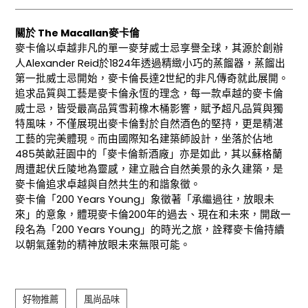
關於 The Macallan麥卡倫
麥卡倫以卓越非凡的單一麥芽威士忌享譽全球，其源於創辦
人Alexander Reid於1824年透過精緻小巧的蒸餾器，蒸餾出
第一批威士忌開始，麥卡倫長達2世紀的非凡傳奇就此展開。
追求品質與工藝是麥卡倫永恆的理念，每一款卓越的麥卡倫
威士忌，皆受最高品質雪莉橡木桶影響，賦予超凡品質與獨
特風味，不僅展現出麥卡倫對於自然酒色的堅持，更是精湛
工藝的完美體現。而由國際知名建築師設計，坐落於佔地
485英畝莊園中的「麥卡倫新酒廠」亦是如此，其以蘇格蘭
周遭起伏丘陵地為靈感，建立融合自然美景的永久建築，是
麥卡倫追求卓越與自然共生的和諧象徵。
麥卡倫「200 Years Young」象徵著「承繼過往，放眼未
來」的意象，體現麥卡倫200年的過去、現在和未來，開啟一
段名為「200 Years Young」的時光之旅，詮釋麥卡倫持續
以朝氣蓬勃的精神放眼未來無限可能。
好物推薦
風尚品味