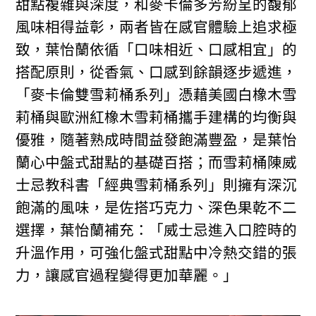
甜點複雜與深度，和麥卡倫多芳紛呈的馥郁
風味相得益彰，兩者皆在感官體驗上追求極
致，葉怡蘭依循「口味相近、口感相宜」的
搭配原則，從香氣、口感到餘韻逐步遞進，
「麥卡倫雙雪莉桶系列」憑藉美國白橡木雪
莉桶與歐洲紅橡木雪莉桶攜手建構的均衡與
優雅，隨著熟成時間益發飽滿豐盈，是葉怡
蘭心中盤式甜點的基礎百搭；而雪莉桶陳威
士忌教科書「經典雪莉桶系列」則擁有深沉
飽滿的風味，是佐搭巧克力、深色果乾不二
選擇，葉怡蘭補充：「威士忌進入口腔時的
升溫作用，可強化盤式甜點中冷熱交錯的張
力，讓感官過程變得更加華麗。」