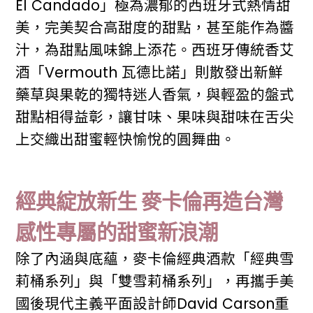
El Candado」極為濃郁的西班牙式熱情甜
美，完美契合高甜度的甜點，甚至能作為醬
汁，為甜點風味錦上添花。西班牙傳統香艾
酒「Vermouth 瓦德比諾」則散發出新鮮
藥草與果乾的獨特迷人香氣，與輕盈的盤式
甜點相得益彰，讓甘味、果味與甜味在舌尖
上交織出甜蜜輕快愉悅的圓舞曲。
經典綻放新生 麥卡倫再造台灣
感性專屬的甜蜜新浪潮
除了內涵與底蘊，麥卡倫經典酒款「經典雪
莉桶系列」與「雙雪莉桶系列」，再攜手美
國後現代主義平面設計師David Carson重