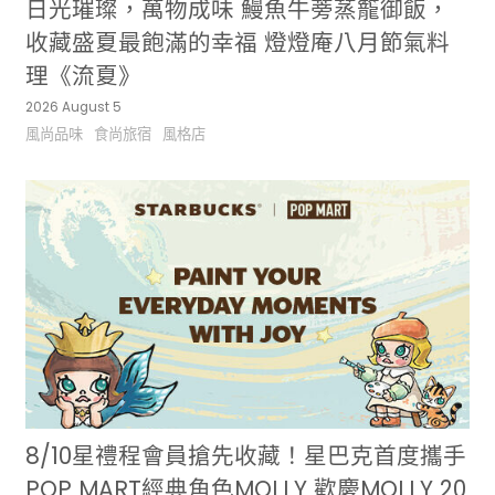
日光璀璨，萬物成味 鰻魚牛蒡蒸籠御飯，
收藏盛夏最飽滿的幸福 燈燈庵八月節氣料
理《流夏》
2026 August 5
風尚品味
食尚旅宿
風格店
8/10星禮程會員搶先收藏！星巴克首度攜手
POP MART經典角色MOLLY 歡慶MOLLY 20