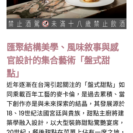
匯聚結構美學、風味敘事與感
官設計的集合藝術「盤式甜
點」
近年逐漸在台灣引起關注的「盤式甜點」如
同乘載百年工藝的麥卡倫，是過去累積、當
下創作亦是與未來探索的結晶，其發展源於
18、19世紀法國宮廷與貴族，甜點主廚將建
築學融入設計，以大型裝飾甜點驚艷宴席，
20世紀，餐後甜點在菜單上佔有一席之地，