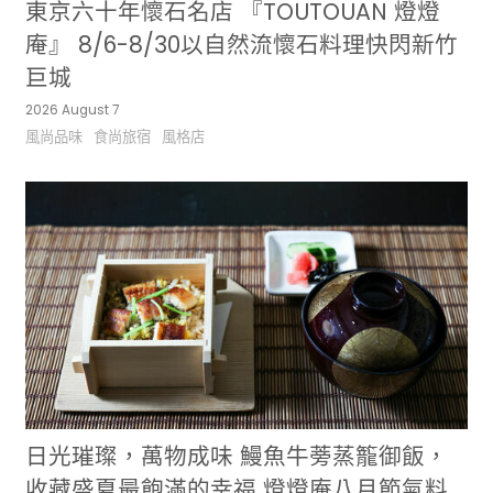
東京六十年懷石名店 『TOUTOUAN 燈燈
庵』 8/6-8/30以自然流懷石料理快閃新竹
巨城
2026 August 7
風尚品味
食尚旅宿
風格店
日光璀璨，萬物成味 鰻魚牛蒡蒸籠御飯，
收藏盛夏最飽滿的幸福 燈燈庵八月節氣料