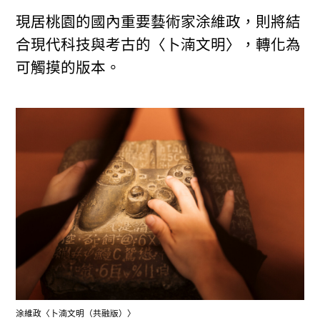
現居桃園的國內重要藝術家涂維政，則將結
合現代科技與考古的〈卜湳文明〉，轉化為
可觸摸的版本。
涂維政〈卜湳文明（共融版）〉