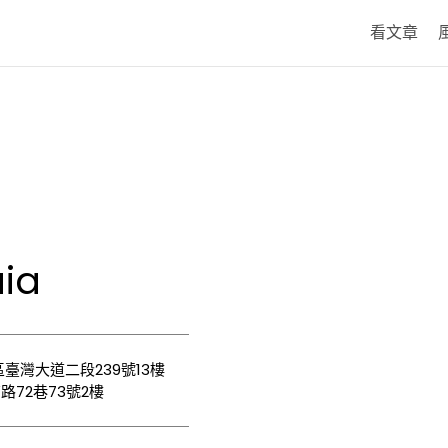
看文章
ia
臺灣大道二段239號13樓
72巷73號2樓