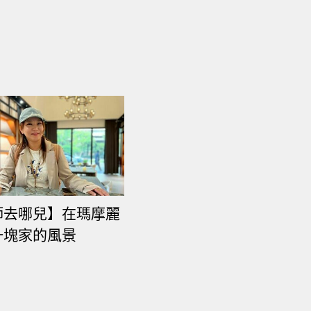
師去哪兒】在瑪摩麗
一塊家的風景