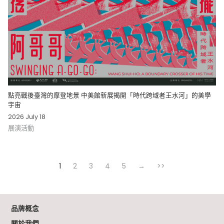
點亮戰後臺灣的摩登地景 中美館新展揭開「時代跨域者王水河」的美學
宇宙
2026 July 18
展演活動
1
2
3
4
5
→
>>
品牌概念
關於我們