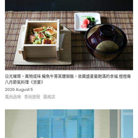
日光璀璨，萬物成味 鰻魚牛蒡蒸籠御飯，收藏盛夏最飽滿的幸福 燈燈庵
八月節氣料理《流夏》
2026 August 5
風尚品味
食尚旅宿
風格店