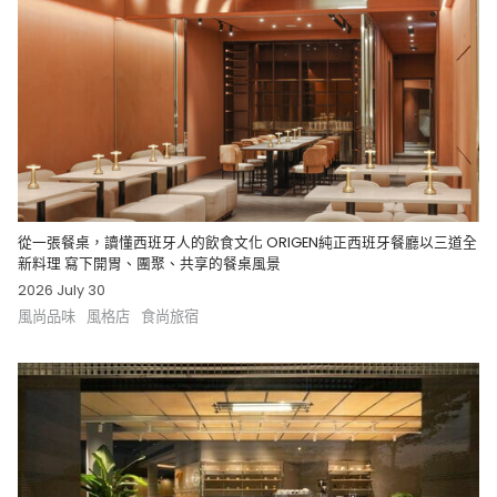
從一張餐桌，讀懂西班牙人的飲食文化 ORIGEN純正西班牙餐廳以三道全
新料理 寫下開胃、團聚、共享的餐桌風景
2026 July 30
風尚品味
風格店
食尚旅宿