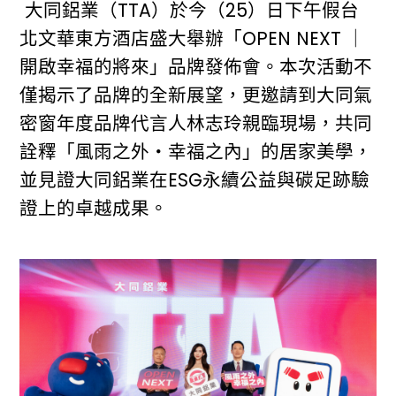
大同鋁業（TTA）於今（25）日下午假台
北文華東方酒店盛大舉辦「OPEN NEXT ｜
開啟幸福的將來」品牌發佈會。本次活動不
僅揭示了品牌的全新展望，更邀請到大同氣
密窗年度品牌代言人林志玲親臨現場，共同
詮釋「風雨之外・幸福之內」的居家美學，
並見證大同鋁業在ESG永續公益與碳足跡驗
證上的卓越成果。