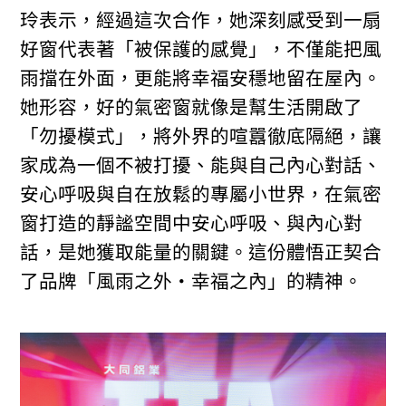
玲表示，經過這次合作，她深刻感受到一扇
好窗代表著「被保護的感覺」，不僅能把風
雨擋在外面，更能將幸福安穩地留在屋內。
她形容，好的氣密窗就像是幫生活開啟了
「勿擾模式」，將外界的喧囂徹底隔絕，讓
家成為一個不被打擾、能與自己內心對話、
安心呼吸與自在放鬆的專屬小世界，在氣密
窗打造的靜謐空間中安心呼吸、與內心對
話，是她獲取能量的關鍵。這份體悟正契合
了品牌「風雨之外・幸福之內」的精神。