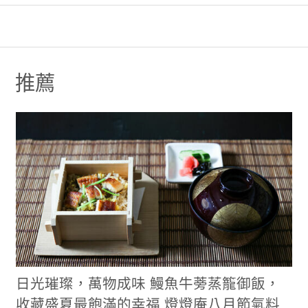
推薦
日光璀璨，萬物成味 鰻魚牛蒡蒸籠御飯，
收藏盛夏最飽滿的幸福 燈燈庵八月節氣料