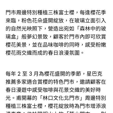
門市周邊特別種植三株富士櫻，每逢櫻花季
來臨，粉色花朵盛開綻放，在玻璃立面引入
的自然光映照下，營造出宛如「森林中的玻
璃盒」般夢幻景致，顧客於門市內即可欣賞
櫻花美景，並在品味咖啡的同時，感受粉嫩
櫻花雨交織而成的春日浪漫氛圍。
每年 2 至 3 月為櫻花盛開的季節，星巴克
推薦多家適合賞櫻的特色門市，邀請顧客在
春日漫遊中感受咖啡與花景交織的美好時
光。甫開幕的「林口文化北門市」周邊特別
種植三株富士櫻，櫻花綻放時為門市增添浪