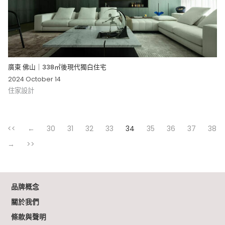
廣東 佛山｜338㎡後現代獨白住宅
2024 October 14
住家設計
<<
←
30
31
32
33
34
35
36
37
38
→
>>
品牌概念
關於我們
條款與聲明