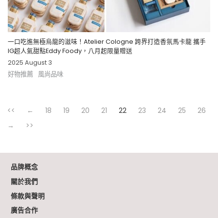
一口吃進無極烏龍的滋味！Atelier Cologne 跨界打造香氛馬卡龍 攜手
IG超人氣甜點Eddy Foody，八月起限量贈送
2025 August 3
好物推薦
風尚品味
<<
←
18
19
20
21
22
23
24
25
26
→
>>
品牌概念
關於我們
條款與聲明
廣告合作